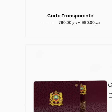
Carte Transparente
790.00
د.م.
–
990.00
د.م.
À partir de :