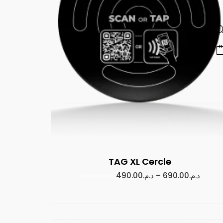
TAG XL Cercle
490.00
د.م.
–
690.00
د.م.
À partir de :