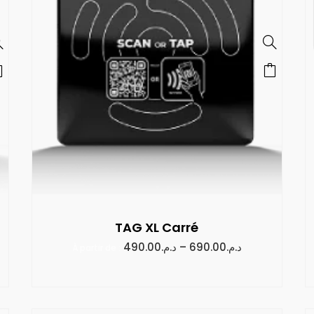
TAG XL Carré
490.00
د.م.
–
690.00
د.م.
À partir de :