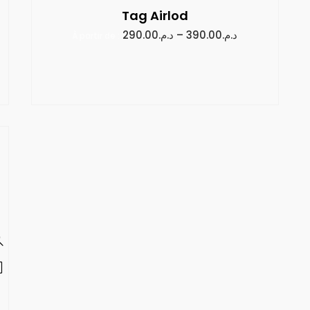
Tag Airlod
290.00
د.م.
–
390.00
د.م.
À partir de :