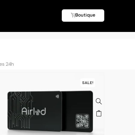
Boutique
les 24h
SALE!