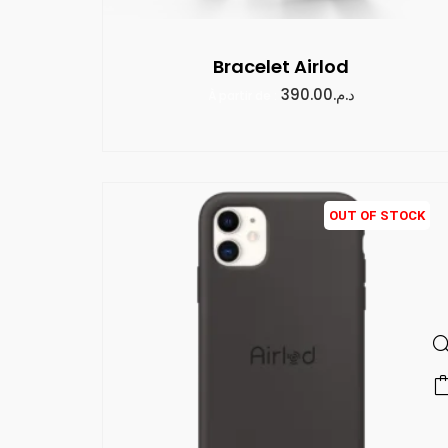
Bracelet Airlod
390.00
د.م.
À partir de :
OUT OF STOCK