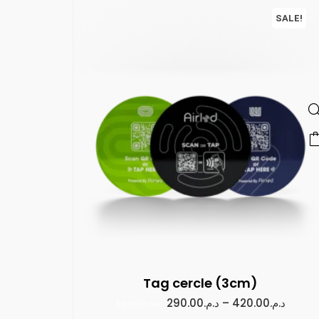
SALE!
Tag cercle (3cm)
290.00
د.م.
–
420.00
د.م.
À partir de :