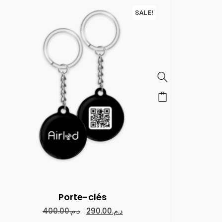
SALE!
Porte-clés
400.00
د.م.
290.00
د.م.