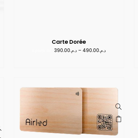
Carte Dorée
390.00
د.م.
–
490.00
د.م.
À partir de :