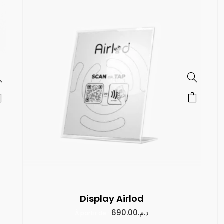
Display Airlod
690.00
د.م.
À partir de :