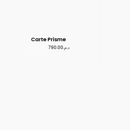
Carte Prisme
790.00
د.م.
À partir de :