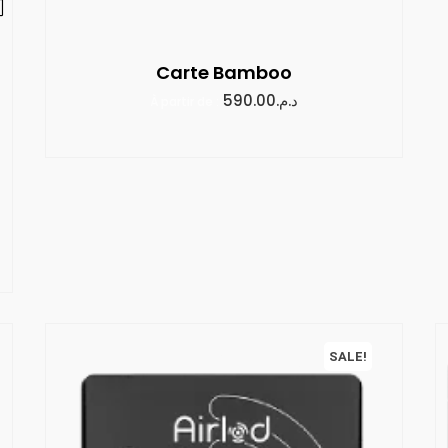
Carte Bamboo
590.00
د.م.
À partir de :
SALE!