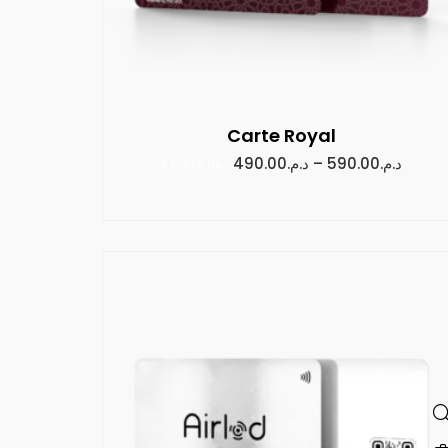
Carte Royal
490.00
د.م.
–
590.00
د.م.
À partir de :