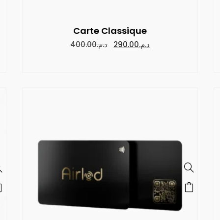
Carte Classique
400.00
د.م.
290.00
د.م.