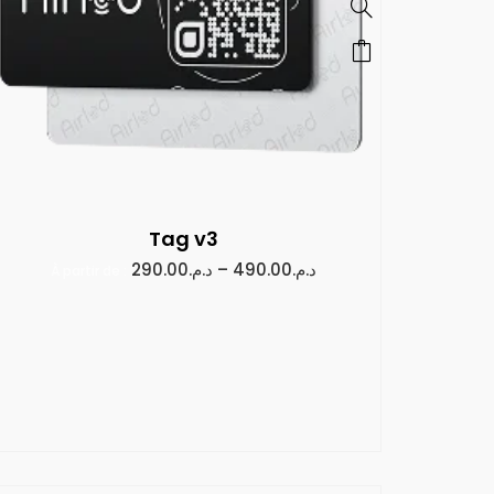
Tag v3
290.00
د.م.
–
490.00
د.م.
À partir de :