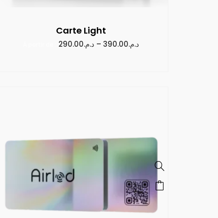
Carte Light
290.00
د.م.
–
390.00
د.م.
À partir de :