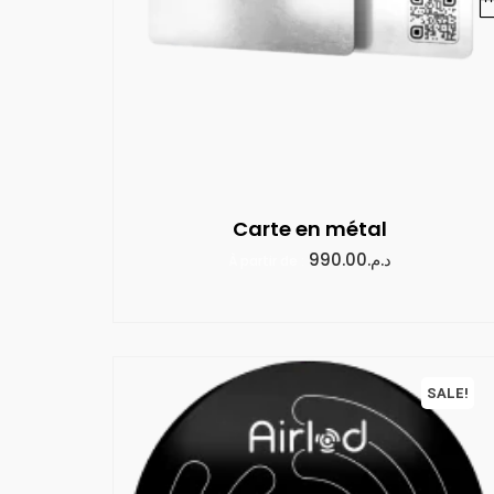
Carte en métal
990.00
د.م.
À partir de :
SALE!