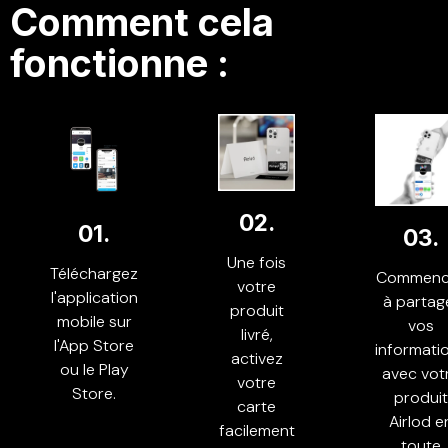
Comment cela
fonctionne :
02.
01.
03.
Une fois
Téléchargez
Commenc
votre
l'application
à partag
produit
mobile sur
vos
livré,
l'App Store
informati
activez
ou le Play
avec vot
votre
Store.
produit
carte
Airlod e
facilement
toute