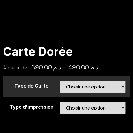
Carte Dorée
390.00
د.م.
–
490.00
د.م.
À partir de :
Type de Carte
Type d'impression