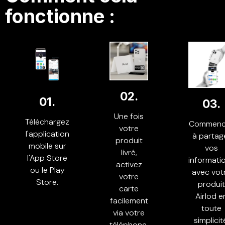
fonctionne :
02.
01.
03.
Une fois
Téléchargez
Commenc
votre
l'application
à partag
produit
mobile sur
vos
livré,
l'App Store
informati
activez
ou le Play
avec vot
votre
Store.
produit
carte
Airlod e
facilement
toute
via votre
simplicit
téléphone.