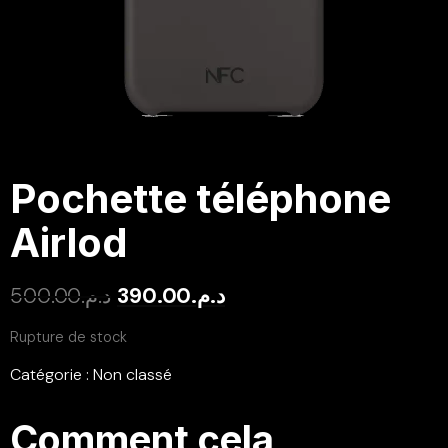
Pochette téléphone
Airlod
500.00
د.م.
390.00
د.م.
Rupture de stock
Catégorie :
Non classé
Comment cela