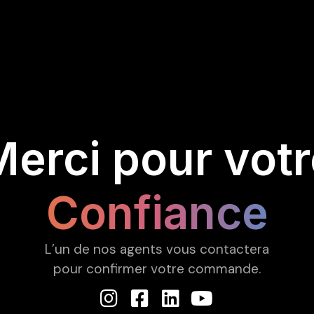
ci ! Formulaire soumis avec suc
erci pour votr
Confiance
L’un de nos agents vous contactera
pour confirmer votre commande.