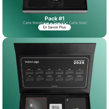
Pack #1
Carte Metallique + Tag V3 + Carte Gold
1599DH
En Savoir Plus