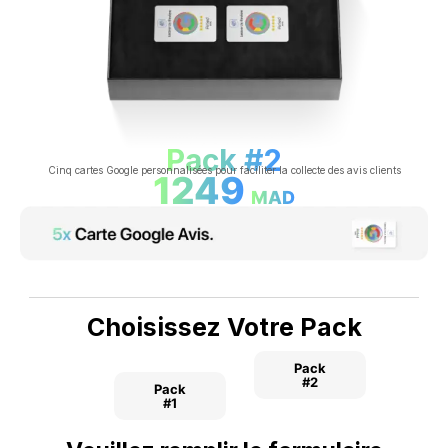
Pack #2
Cinq cartes Google personnalisées pour faciliter la collecte des avis clients
1249
MAD
Choisissez Votre Pack
Pack
#2
Pack
#1